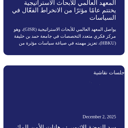
المعهد العالمي للأبحاث الاستراتيجية
يختتم عامًا مؤثرًا من الانخراط الفعّال في
السياسات
يواصل المعهد العالمي للأبحاث الاستراتيجية (GISR)، وهو
مركز فكري متعدد التخصصات في جامعة حمد بن خليفة
(HBKU)، تعزيز مهمته في صياغة سياسات مؤثرة من
خلال سلسلة من الأنشطة الاستراتيجية، بما في ذلك
مذكرة تفاهم جديدة مع المعهد الدبلوماسي واستضافة
محادثات بارزة في منتدى الدوحة 2025.
جلسات نقاشية
December 2, 2025
سد النهضة الإثيوبي: رهانات الأمن المائي