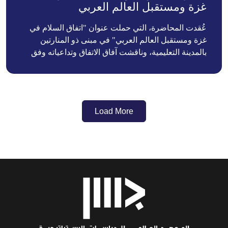
غزة ومستقبل العالم العربي
عُقدت المحاضرة، التي حملت عنوان "اتفاق السلام في
غزة ومستقبل العالم العربي" في مبنى ذو المنارتين
بالمدينة التعليمية، وناقشت آفاق الاتفاق وتداعياته وفق
مفهوم أكبر لتعزيز الاستقرار الإقليمي والتعاون الدولي.
وقد استقطبت المحاضرة أكاديميين وصانعي سياسات
وطلاب وأعضاء من السلك الدبلوماسي القطري،
واختتمت بجلسة تفاعلية للأسئلة والأجوبة بين الضيف
Load More
والحضور.