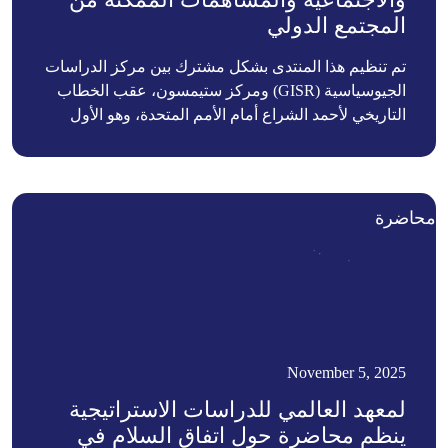
المجتمع الدولي
تم تنظيم هذا المنتدى بشكل مشترك بين مركز الدراسات
الجيوسياسية (GISR) ومركز ستيمسون، عقب الخطاب
التاريخي لأحمد الشراع أمام الأمم المتحدة، وهو الأول
لرئيس دولة سوري خلال 60 عامًا. جمع المنتدى كبار
المسؤولين من الإدارة السورية الجديدة، والدبلوماسيين
الإقليميين، والخبراء الدوليين في السياسات، لا سيما من
الولايات المتحدة، لبناء المزيد على الحدثين السابقين حول
محاضرة
الطريق الأمثل لسوريا لوضع أسسها لمواجهة التحديات
السياسية والأمنية والاقتصادية والاجتماعية المتعددة التي
تحاصر البلاد.
November 5, 2025
لمعهد العالمي للدراسات الاستراتيجية
ينظم محاضرة حول اتفاق السلام في