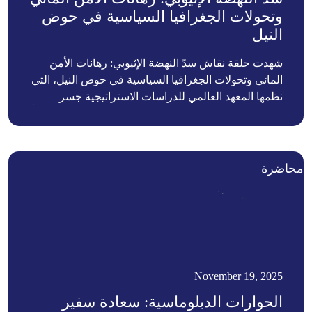
وتحولات الجغرافيا السياسية في حوض
النيل
شهدت حلقة نقاش سدّ النهضة الإثيوبي: رهانات الأمن
المائي وتحولات الجغرافيا السياسية في حوض النيل، التي
نظمها المعهد العالمي للدراسات الاستراتيجية جسر
بالشراكة مع المركز الإفريقي للأبحاث أفر بوليسي، نقاشاً
معمقاً حول الأبعاد الجيوسياسية والأمنية والاقتصادية
للصراع بين مصر والسودان وإثيوبيا، في ظل تحولات
إقليمية ودولية تجعل من أزمة السدّ أحد أكثر الملفات
محاضرة
تعقيداً في القارة الإفريقية.
November 19, 2025
الحوارات الدبلوماسية: سعادة سفير